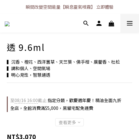
瞬間改變空間能量【瞬息靈氣噴霧】 立即體驗
透 9.6ml
▍沉香、橙花、西洋蓍草、天竺葵、佛手柑、廣藿香、杜松
▍調和個人、空間氣場
▍明心見性，智慧通透
至
08/16 16:00
截止
指定分類，歡慶週年慶！精油全面九折
全店，全館消費滿$5,000，黑貓宅配免運費
查看更多
NT$3,070