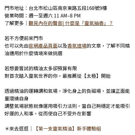
門市地址：台北市松山區南京東路五段168號9樓
營業時間：週一至週六 11 AM–8 PM
了解更多｜
聽見內在的聲音| 什麼是「靈氣抽香」？
若不方便前來門市
也可以先由
官網產品頁面
以及
香氛道場
的文章，了解不同精
油適用於什麼情境來做挑選
若想要嘗試的精油太多卻預算有限
對首次踏入靈氣世界的你，最推薦從【太極】開始
透過精油的運轉調和氣場，淨化身上的負磁場，並讓正面能
量環繞自身
調整氣場狀態就像運用吸引力法則，當自己夠穩定才能吸引
好運的人和事，從而使自己不受外在影響
＊來去逛逛｜
【第一支靈氣精油】新手體驗組