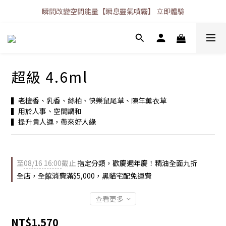
瞬間改變空間能量【瞬息靈氣噴霧】 立即體驗
超級 4.6ml
▍老檀香、乳香、絲柏、快樂鼠尾草、陳年薰衣草
▍用於人事、空間調和
▍提升貴人運，帶來好人緣
至
08/16 16:00
截止
指定分類，歡慶週年慶！精油全面九折
全店，全館消費滿$5,000，黑貓宅配免運費
查看更多
NT$1,570