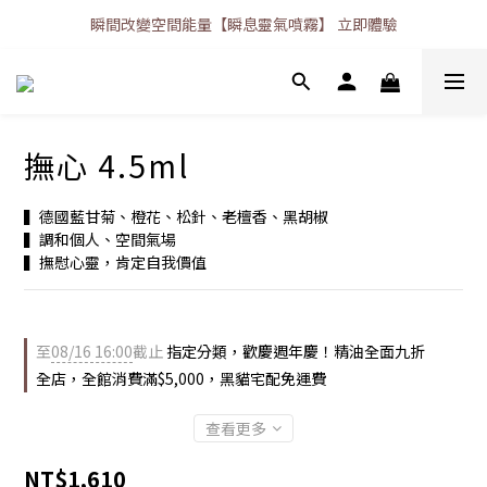
瞬間改變空間能量【瞬息靈氣噴霧】 立即體驗
撫心 4.5ml
▍德國藍甘菊、橙花、松針、老檀香、黑胡椒
▍調和個人、空間氣場
▍撫慰心靈，肯定自我價值
至
08/16 16:00
截止
指定分類，歡慶週年慶！精油全面九折
全店，全館消費滿$5,000，黑貓宅配免運費
查看更多
NT$1,610