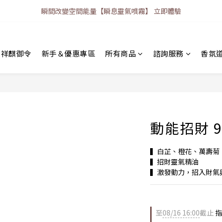
瞬間改變空間能量【瞬息靈氣噴霧】 立即體驗
｜祥麒御令
新手＆優惠專區
所有商品
諮詢服務
香氛
動能招財 9
▍白芷、橙花、萬壽菊
▍招財靈氣精油
▍激發動力，招入財氣
至
08/16 16:00
截止
指