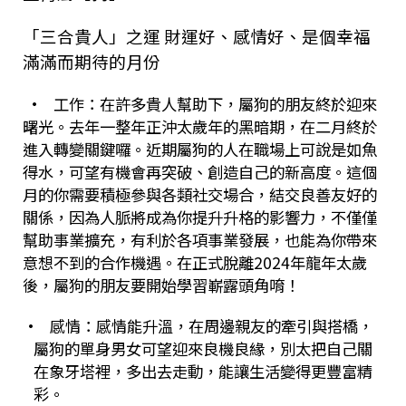
「三合貴人」之運 財運好、感情好、是個幸福
滿滿而期待的月份
•
工作：在許多貴人幫助下，屬狗的朋友終於迎來
曙光。去年一整年正沖太歲年的黑暗期，在二月終於
進入轉變關鍵囉。近期屬狗的人在職場上可說是如魚
得水，可望有機會再突破、創造自己的新高度。這個
月的你需要積極參與各類社交場合，結交良善友好的
關係，因為人脈將成為你提升升格的影響力，不僅僅
幫助事業擴充，有利於各項事業發展，也能為你帶來
意想不到的合作機遇。在正式脫離
2024
年龍年太歲
後，屬狗的朋友要開始學習嶄露頭角唷！
•
感情：感情能升溫，在周邊親友的牽引與搭橋，
屬狗的單身男女可望迎來良機良緣，別太把自己關
在象牙塔裡，多出去走動，能讓生活變得更豐富精
彩。