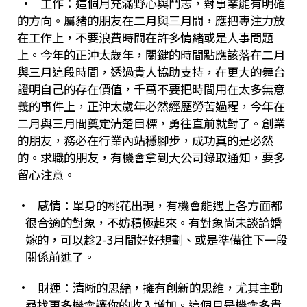
•
工作：這個月充滿野心與鬥志，對事業能有明確
的方向。屬豬的朋友在二月與三月間，應把專注力放
在工作上，不要浪費時間在許多情緒或是人事問題
上。今年的正沖太歲年，關鍵的時間點應該落在二月
與三月這段時間，透過貴人協助支持，在更大的舞台
證明自己的存在價值，千萬不要把時間用在太多無意
義的事件上，正沖太歲年必然經歷勞苦過程，今年在
二月與三月間奠定清楚目標，勇往直前就對了。創業
的朋友，務必在行業內站穩腳步，成功真的是必然
的。求職的朋友，有機會拿到大公司錄取通知，要多
留心注意。
•
感情：單身的桃花出現，有機會能遇上各方面都
很合適的對象，不妨積極起來。有對象尚未談論婚
嫁的，可以趁
2-3
月間好好規劃、或是準備往下一段
關係前進了。
•
財運：清晰的思緒，擁有創新的思維，尤其主動
尋找更多機會讓你的收入增加。這個月是機會多貴