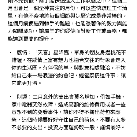
剛休完長假，除了能快速進入工作狀態之中，這個二
月也會是一個全神貫注的月份，可以盡快疏理工作清
單，有條不紊地將每個細節與步驟完成是非常棒的。
這個月縱使遇到棘手的難題，也能憑著你的毅力與能
力闖關成功，讓屬羊的你縱使面對新工作或事務，都
能達到更高的提升。
•
感情：「天喜」星降臨，單身的朋友身邊桃花不
錯喔。在感情上富有魅力也適合交往的對象會走入
你的生活圈。有伴侶的羊，與對象相處融洽，不妨
給自己來一場浪漫的約會吧，經營感情這件事，讓
它能更升溫。
•
財運：二月意外的支出會莫名增加，例如手機、
家中電器突然故障，造成高額的維修費用或者一些
意想不到的突發事件，讓你不得不掏出荷包來應
急，這個時候要好好守住自己的荷包，不要有太多
不必要的支出。投資方面運勢較一般，謹慎最好。