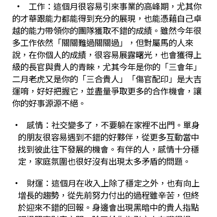
•
工作：這個月很容易引來事業的高峰期，尤其你
的才華跟能力都能得到充分的展現，也能憑藉自己卓
越的能力帶領你的團隊獲取不錯的成績。雖然今年很
多工作依然「關關難過關關過」，但對屬馬的人來
說，在你個人的成績，很容易展露曙光，也會獲得上
級的長官與貴人的青睞，尤其今年是你的「三會年」
二月老虎又是你的「三合貴人」「傷官配印」是大吉
運唷，好好把握它，並盡量爭取更多的合作機會，讓
你的好事源源不絕。
•
感情：社交變多了，不要躲在家裡不出門。單身
的朋友很容易遇到不錯的好夥伴，從更多互動當中
找到彼此往下發展的機會。有伴的人，感情十分穩
定，家庭氛圍也很好沒有出現太多矛盾的問題。
•
財運：這個月在收入上除了穩定之外，也有向上
增長的趨勢，從先前努力付出的過程雖辛苦，但終
於迎來不錯的回報。身邊會出現黑暗中的貴人指點