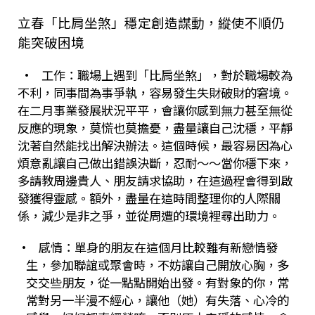
立春「比肩坐煞」穩定創造謀動，縱使不順仍
能突破困境
•
工作：職場上遇到「比肩坐煞」，對於職場較為
不利，同事間為事爭執，容易發生失財破財的窘境。
在二月事業發展狀況平平，會讓你感到無力甚至無從
反應的現象，莫慌也莫擔憂，盡量讓自己沈穩，平靜
沈著自然能找出解決辦法。這個時候，最容易因為心
煩意亂讓自己做出錯誤決斷，忍耐～～當你穩下來，
多請教周邊貴人、朋友請求協助，在這過程會得到啟
發獲得靈感。額外，盡量在這時間整理你的人際關
係，減少是非之爭，並從周遭的環境裡尋出助力。
•
感情：單身的朋友在這個月比較難有新戀情發
生，參加聯誼或聚會時，不妨讓自己開放心胸，多
交交些朋友，從一點點開始出發。有對象的你，常
常對另一半漫不經心，讓他（她）有失落、心冷的