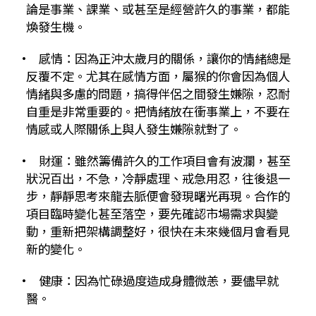
論是事業、課業、或甚至是經營許久的事業，都能
煥發生機。
•
感情：因為正沖太歲月的關係，讓你的情緒總是
反覆不定。尤其在感情方面，屬猴的你會因為個人
情緒與多慮的問題，搞得伴侶之間發生嫌隙，忍耐
自重是非常重要的。把情緒放在衝事業上，不要在
情感或人際關係上與人發生嫌隙就對了。
•
財運：雖然籌備許久的工作項目會有波瀾，甚至
狀況百出，不急，冷靜處理、戒急用忍，往後退一
步，靜靜思考來龍去脈便會發現曙光再現。合作的
項目臨時變化甚至落空，要先確認市場需求與變
動，重新把架構調整好，很快在未來幾個月會看見
新的變化。
• 健康：因為忙碌過度造成身體微恙，要儘早就
醫。