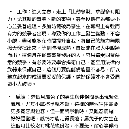
•
工作：進入立春，走上「比劫奪財」求謀多有阻
力，尤其新的事業、新的事物，甚至投機行為都要小
心並妥善處理。多加防範破局發生，在職場上有強而
有力的競爭者出現，導致你的工作上發生變動，不容
小覷。盡可能多花時間提升自我，將自己的能力無限
擴大發揮出來，等到時機成熟，自然能在眾人中脫穎
而出。這個月在從事事業發展的人，容易遭受同業惡
意的競爭，有必要時要學會捍衛自己，甚至用法律的
武器來保護自己，這個月要能儲備能量不容易，所以
建立起來的成績要妥妥的保護，做好保護才不會受周
遭小人破壞。
•
感情：這個月屬兔子的男生與伴侶間易出現緊張
氣氛，尤其小摩擦爭執不斷，這樣的時候往往需要
更多寬容與包容，但一面臨爭執時，又難忍情緒，
好好經營吧，感情才能走得長遠；屬兔子的女生在
這個月比較沒有桃花緣份喲，不要急，耐心等候時