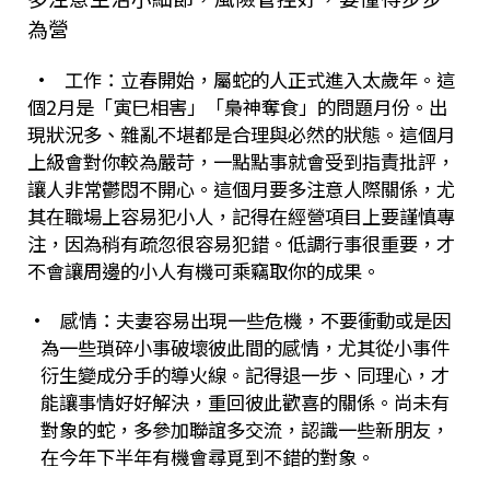
為營
•
工作：立春開始，屬蛇的人正式進入太歲年。這
個
2
月是「寅巳相害」「梟神奪食」的問題月份。出
現狀況多、雜亂不堪都是合理與必然的狀態。這個月
上級會對你較為嚴苛，一點點事就會受到指責批評，
讓人非常鬱悶不開心。這個月要多注意人際關係，尤
其在職場上容易犯小人，記得在經營項目上要謹慎專
注，因為稍有疏忽很容易犯錯。低調行事很重要，才
不會讓周邊的小人有機可乘竊取你的成果。
•
感情：夫妻容易出現一些危機，不要衝動或是因
為一些瑣碎小事破壞彼此間的感情，尤其從小事件
衍生變成分手的導火線。記得退一步、同理心，才
能讓事情好好解決，重回彼此歡喜的關係。尚未有
對象的蛇，多參加聯誼多交流，認識一些新朋友，
在今年下半年有機會尋覓到不錯的對象。