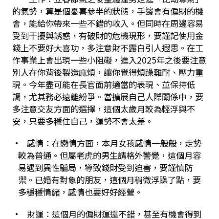
的氣勢，算是個憂喜參半的狀態，手邊會有偏財的機
會，能給你帶來一些不錯的收入。但同時在周邊容易
受到干擾與誘惑，有破財的危機現形，要謹記使用金
錢上不要好大喜功，多注意財不露白引人遐思。在工
作事業上會出現一些小阻礙，進入
2025
年之後要注意
別人在你背後製造麻煩，讓你覺得煩躁難耐、壓力重
現。今年盡可能在長官面前適當的表現、並保持低
調，尤其務必遠離紛爭。當擴展自己人際關係中，要
多注意交友方面的選擇，這個太歲月較為輕浮與不
安，只要多穩住自己，運勢不會太差。
•
感情：在戀情方面，本月女孩感情一般般，走勢
較為普通。但屬老虎的男生請格外警覺，這個月容
易遇到異性騙局，導致錢財受到迫害，要謹慎防
禦。已婚有對象的朋友，這個月稍微浮躁了點，要
多穩穩情緒，感情也要好好經營。
•
財運：這個月的偏財運還不錯，甚至有機會得到