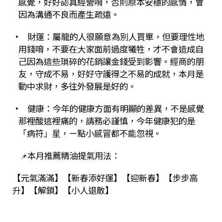
感覺，好好認真經營唷，否則原本安穩的感情，會
因為溝通不良而產生疏遠。
•
財運：屬龍的人很願意為別人買單，但要理性地
用錢唷，不要在大家面前過度犧牲，才不會造成自
己因為這些瑣碎的花銷讓金錢受到影響。經商的朋
友，守成不易，好好守護得之不易的成就，本月是
動中求財，多往外發展是好的。
• 健康：今年的健康方面有明顯的差異，不是感覺
那裡酸這裡痛的，請務必謹慎，今年健康犯的是
「病符」星，ㄧ點小感冒都不能忽視。
本月推薦精油提氣用法：
📌
【元氣滿滿】【新春添好運】【迎新春】【步步高
升】【解鎖】【小人退散】