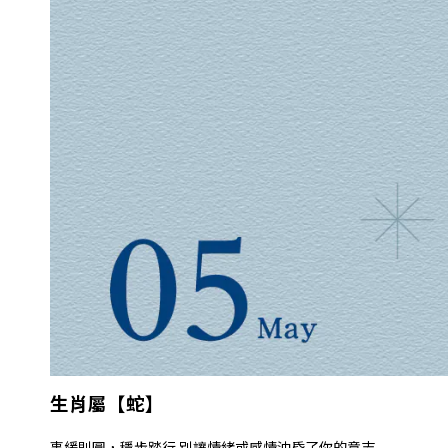
生肖屬【蛇】
事緩則圓，穩步踏行 別讓情緒或感情沖昏了你的意志