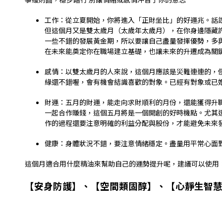
工作：從立夏開始，你將進入「正財坐比」的好運兆。話
但這個月又是雙太歲月（太歲年太歲月），在你身邊隱藏
一些不錯的發展黃金期，所以要讓自己盡量發揮優勢，多
在未來能奠定你在職場建立基礎，也讓未來的升遷成為關
感情：以雙太歲月的人來說，這個月應該是災難連連的，
緣還不錯喔，會有機會結識喜歡的對象。已經有對象或已
財運：五月的財運，能走向求財順利的月份，還能獲得升
一起合作賺錢，這個五月將是一個開創的好時機點。尤其
作的過程還要注意明確的利益分配與股份，才能避免未來
健康：身體狀況不錯，要注意情緒穩定。盡量用平常心面
這個月適合用什麼精油來幫助自己的運勢提升呢，建議可以使用
【安身防護】、【空間類固醇】、【心靜生智