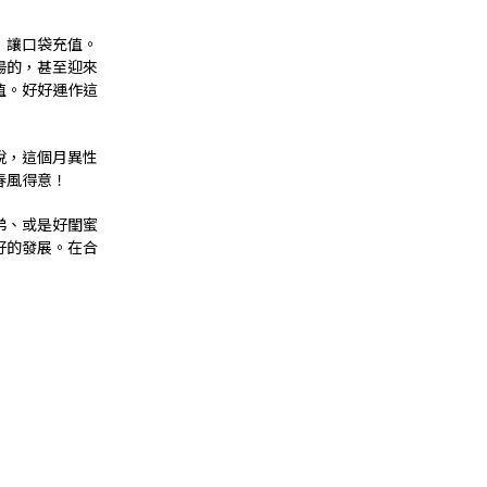
，讓口袋充值。
揚的，甚至迎來
值。好好運作這
說，這個月異性
春風得意！
弟、或是好閨蜜
好的發展。在合