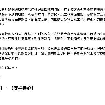
說五月是個讓屬蛇的你諸多好事降臨的時節，在金錢方面迎來不錯的際遇
許多看不到的風險，需要你時時保持警惕。以工作方面來說，是能穩定上
與團隊成員保持默契，配合度要高，來推動更多項目為工作創造更大的價
鍵。
但屬蛇的人卻有一種無往不利的現象。在這雙太歲月充滿優勢，以感情來
婚的，只要多注意脾氣，別浮浮躁躁，多點耐性不發脾氣，反倒更能讓你
職加薪與收穫豐厚獎金的驚喜月。如果遇上要與自己多年的好戰友、好兄
透過彼此多年的默契與信任，彼此間功能上的互補，將能在商場上獲得更
發生爭執矛盾。
對生活瑣事。
：
慧】、【安神養心】