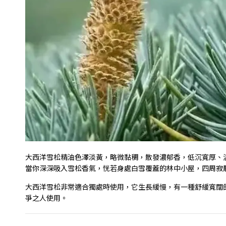
大西洋雪松精油色澤淡黃，略微黏稠，散發濃郁香，低沉寬厚、
當你深深吸入雪松香氣，恍若身處白雪覆蓋的林中小屋，四周寂
大西洋雪松非常適合獨處時使用，它生長緩慢，有一種舒緩寬闊
爭之人使用。