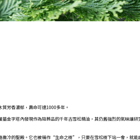
質芳香濃郁，壽命可達1000多年
。
陵墓金字塔內發現作為陪葬品的千年古雪松精油，其仍舊強烈的氣昧讓研
路撒冷的聖殿。它也被稱作“生命之樹”，只要在雪松樹下站一會，就能