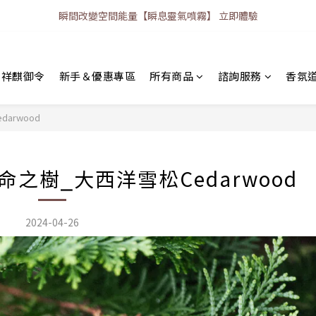
瞬間改變空間能量【瞬息靈氣噴霧】 立即體驗
｜祥麒御令
新手＆優惠專區
所有商品
諮詢服務
香氛
arwood
之樹⎯大西洋雪松Cedarwood
2024-04-26