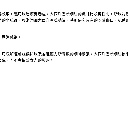
毒效果，還可以治療青春痘。大西洋雪松精油的氣味比較男性化，所以討
用的化妝品，經常添加大西洋雪松精油，特別是它具有的收斂傷口、抗菌
和尿道感染。
，可緩解經前症候群以及各種壓力所導致的精神緊張。大西洋雪松精油被
陌生，也不會招致女人的厭煩。