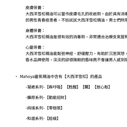
皮膚保養：
大西洋雪松精油可以當作皮膚毛孔的收斂劑。由於具有消
的男性青春痘患者，不妨試試大西洋雪松精油。男士們所
身體保養：
大西洋雪松精油是很有效的消毒劑，非常適合治療支氣管
心靈保養：
大西洋雪松精油能鬆弛神經、舒緩壓力，有助於沉思冥想
香水品牌使用，淡淡的卻很陽剛的香味既不會讓男人感到
•
Mahoya靈氣精油中含有【大西洋雪松】的產品
-凝癒系列-【森呼吸】【甦醒】【飄】【放心鬆】
-擴原系列-【動能招財】
-純境系列-【零極限】
-和諧系列-【超級】