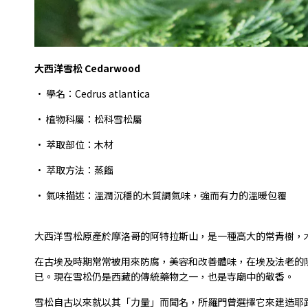
大西洋雪松 Cedarwood
•
學名：Cedrus atlantica
•
植物科屬：松科雪松屬
•
萃取部位
：
木材
•
萃取方法
：
蒸餾
•
氣味描述
：
溫潤沉穩的木質調氣味，強而有力的溫暖包覆
大西洋雪松原產於摩洛哥的阿特拉斯山，是一種高大的常青樹，木
在古埃及時期常常被用來防腐，美容和改善體味，在埃及法老的
已。現在雪松仍是西藏的傳統藥物之一，也是寺廟中的敬香。
雪松自古以來就以其「力量」而聞名，所羅門曾選擇它來建造耶