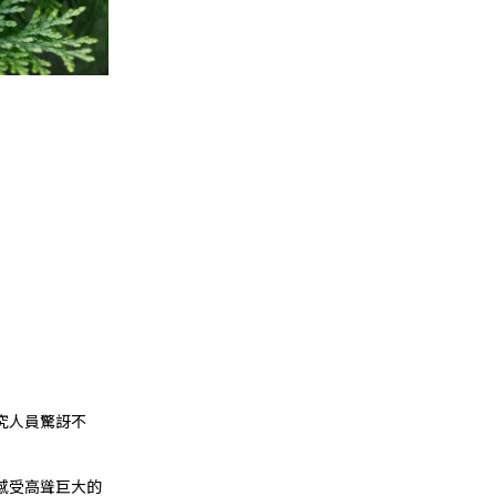
究人員驚訝不
感受高聳巨大的