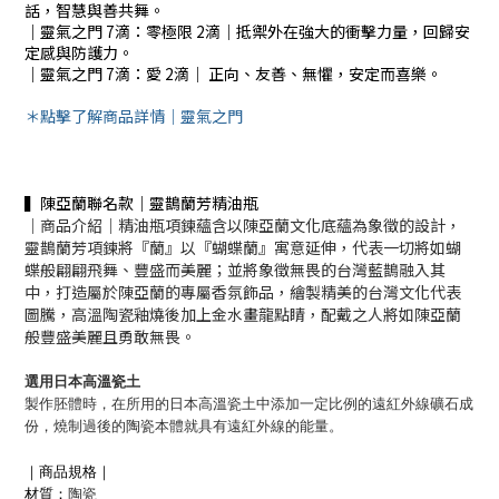
話，智慧與善共舞。
｜靈氣之門 7滴：零極限 2滴｜抵禦外在強大的衝擊力量，回歸安
定感與防護力。
｜靈氣之門 7滴：愛 2滴｜ 正向、友善、無懼，安定而喜樂。
＊點擊了解商品詳情｜靈氣之門
▍陳亞蘭聯名款｜靈鵲蘭芳精油瓶
｜商品介紹｜精油瓶項鍊蘊含以陳亞蘭文化底蘊為象徵的設計，
靈鵲蘭芳項鍊將『蘭』以『蝴蝶蘭』寓意延伸，代表一切將如蝴
蝶般翩翩飛舞、豐盛而美麗；並將象徵無畏的台灣藍鵲融入其
中，打造屬於陳亞蘭的專屬香氛飾品，繪製精美的台灣文化代表
圖騰，高溫陶瓷釉燒後加上金水畫龍點睛，配戴之人將如陳亞蘭
般豐盛美麗且勇敢無畏。
選用日本高溫瓷土
製作胚體時，在所用的日本高溫瓷土中添加一定比例的遠紅外線礦石成
份，燒制過後的陶瓷本體就具有遠紅外線的能量。
｜商品規格｜
材質：
陶瓷