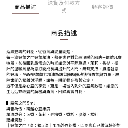
送貨及付款方
商品描述
顧客評價
式
商品描述
延續靈魂的對話，從香氣與能量開始。
每一滴靈氣之門靈氣精油，都是世界對您最溫暖的回應--遠離凡塵
喧囂，彷彿回到最懷念的時光讓您與平靜重逢。茉莉、香杉、松
針的溫暖氣息為您打開成長與提升的大門，無聲支持、擁抱著您
的靈魂。 搭配靈鵲蘭芳精油瓶讓您隨時隨地獲得勇氣與力量，屏
除世間的繁雜與浮躁，讓每一瞬間都充盈著安定。
這不僅是身心靈的享受，更是一場從內到外的靈氣啟程，讓您的
生活迎來改變的契機與勇氣，回歸真實自我。
▍靈氣之門 5ml
與善為伍，跨越心靈維度
精油成分：沉香、茉莉、老檀香、香杉、沒藥、松針
建議滴數：
｜靈氣之門 7滴：禪 2滴｜阻隔外界紛擾，回到與自己做沉靜的對