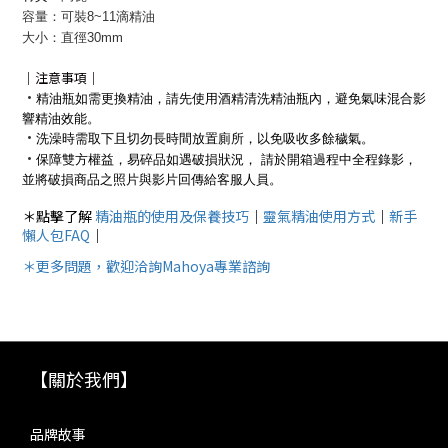
容量：可裝8~11滴精油
大小：直徑30mm
｜注意事項｜
•
精油瓶如需更換精油，請先使用酒精清洗精油瓶內，避免氣味混合影
響精油效能。
•
洗澡時需取下且切勿長時間放置廁所，以免吸收多餘穢氣。
•
保障雙方權益，易碎品如遇破損狀況， 請於開箱過程中全程錄影，
並將破損商品之照片與影片回傳給客服人員。
＊點擊了解
精油瓶的使用及保養技巧
｜
靈氣精油使用方式
｜
新手
懶人包FAQ
｜
＊更多問題，歡迎洽詢Mahoya專業諮詢
【關於我們】
品牌故事