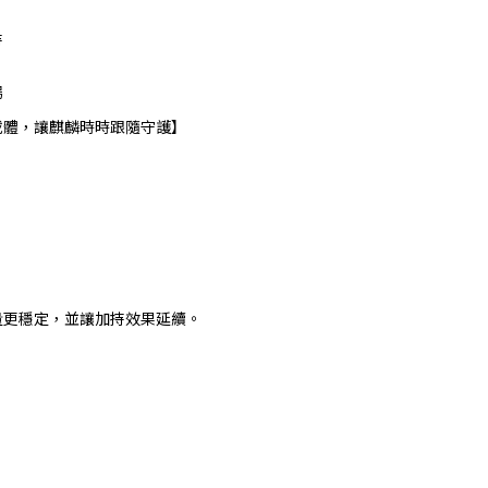
持
場
載體，讓麒麟時時跟隨守護】
量更穩定，並讓加持效果延續。