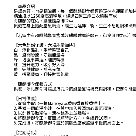
｜商品介紹｜
是護身符，也是精油瓶，每一個麒麟御令都經過瑪林老師開光加
精油瓶以1260度高溫精煉，經過四道工序三次燒製而成
將麒麟的庇佑，鑄進隨身御令中
佩戴在身上搭配靈氣精油，讓生活運轉平衡、生生不息地調和磁
【若家中有超麒麟聚寶盆或超麒麟達摩許願石，御令可作為延伸
【六色麒麟守護，
六項能量加持
】
白｜淨化混亂，重新整理自己
黑｜避開紛擾，守護能量場
綠｜增強事業運，迎接轉機
紅｜提升魅力，吸引好人緣
藍｜守護健康，補充元氣
黃｜招聚豐盛，迎接財富能量
｜麒麟御令保養方式｜
供養、淨化御令可讓加持咒令的能量獲得補充與調和，使御令能
【日常供養】
1. 從管中取出一根Mahoya沉香線香置於香插上。
2. 準備一個乾淨小缽，在其中加入數滴煉心靈氣精油。
3. 以針管吸取精油，滴在線香上並點燃。
4. 將麒麟御令正、反面以順時針方向，各繞行10圈。
5. 完成後，將麒麟御令置於麒麟金座或整潔平穩的桌面上。
【定期淨化】