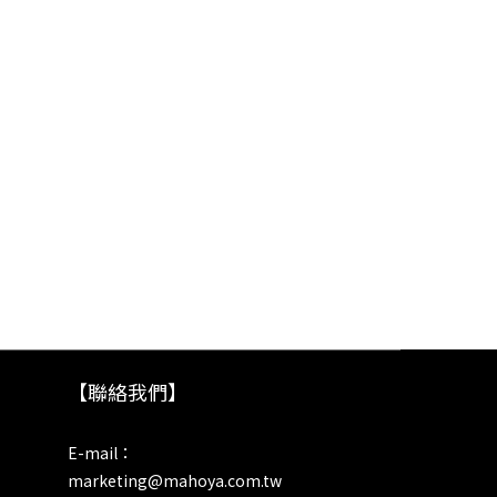
【聯絡我們】
E-mail：
marketing@mahoya.com.tw