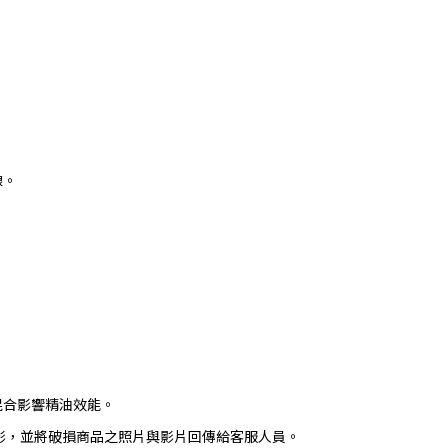
。
線。
混合影響精油效能。
影，並將破損商品之照片與影片回傳給客服人員。