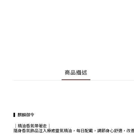
商品描述
▍麒麟御令
｜精油香氣帶著走｜
隨身香氛飾品注入療癒靈氣精油，每日配戴，調節身心舒適，
改