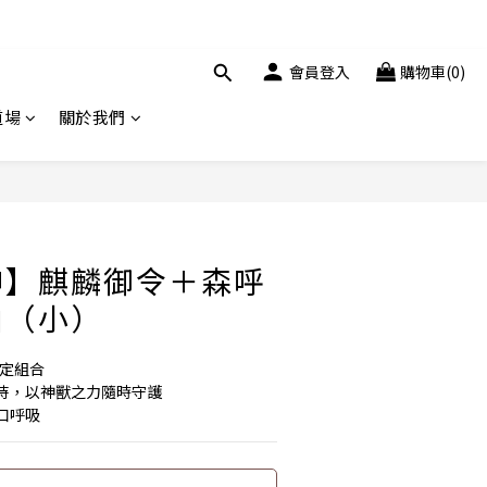
會員登入
購物車(0)
道場
關於我們
坤】麒麟御令＋森呼
油（小）
限定組合
持，以神獸之力隨時守護
口呼吸