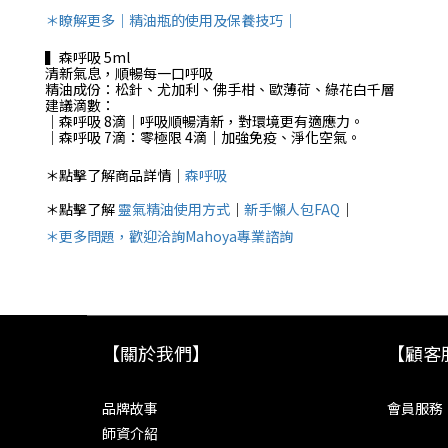
＊瞭解更多｜精油瓶的使用及保養技巧｜
▍森呼吸 5ml
清新氣息，順暢每一口呼吸
精油成份：松針、尤加利、佛手柑、歐薄荷、綠花白千層
建議滴數：
｜森呼吸 8滴｜呼吸順暢清新，對環境更有適應力。
｜森呼吸 7滴：零極限 4滴｜加強免疫、淨化空氣。
＊點擊了解商品詳情｜
森呼吸
＊點擊了解
靈氣精油使用方式
｜
新手懶人包FAQ
｜
＊更多問題，歡迎洽詢Mahoya專業諮詢
【關於我們】
【顧客
品牌故事
會員服務
師資介紹