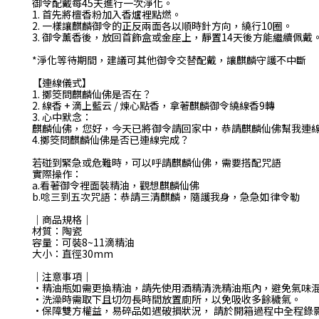
御令配戴每45天進行一次淨化。
1. 首先將檀香粉加入香爐裡點燃。
2. 一樣讓麒麟御令的正反兩面各以順時針方向，繞行10圈。
3. 御令薰香後，放回首飾盒或金座上，靜置14天後方能繼續佩戴
*淨化等待期間，建議可其他御令交替配戴，讓麒麟守護不中斷
【連線儀式】
1. 擲筊問麒麟仙佛是否在？
2. 線香 + 滴上藍云 / 煉心點香，拿著麒麟御令繞線香9轉
3. 心中默念：
麒麟仙佛，您好，今天已將御令請回家中，恭請麒麟仙佛幫我連
4.擲筊問麒麟仙佛是否已連線完成？
若碰到緊急或危難時，可以呼請麒麟仙佛，需要搭配咒語
實際操作：
a.看著御令裡面裝精油，觀想麒麟仙佛
b.唸三到五次咒語：恭請三清麒麟，隨護我身，急急如律令勒
｜商品規格｜
材質：
陶瓷
容量：可裝8~11滴精油
大小：直徑30mm
｜注意事項｜
•
精油瓶如需更換精油，請先使用酒精清洗精油瓶內，避免氣味
•
洗澡時需取下且切勿長時間放置廁所，以免吸收多餘穢氣。
•
保障雙方權益，易碎品如遇破損狀況， 請於開箱過程中全程錄