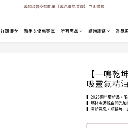
瞬間改變空間能量【瞬息靈氣噴霧】 立即體驗
｜祥麒御令
新手＆優惠專區
所有商品
諮詢服務
香氛
【一鳴乾
吸靈氣精
▍2026週年慶新品，
▍瑪林老師親自開光加
▍清新氣息，順暢每一