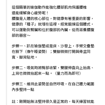
這個簡單的瑜伽動作能強化腰部肌肉保護腰椎
還能緩解身心疲勞呢！
腰腹是人體的核心部位，對健康有著重要的影響，
健康的「種子」就埋在這裡。經常鍛煉這個體式，
可以運動到腎臟和位於腹部的內臟，從而滋養腰腹
部的器官～
步驟一、趴在瑜伽墊或是床、沙發上，手臂交疊墊
在臉下（像午睡姿勢）；雙腳微微打開與骨盆同
寬、腳背貼地。
步驟二、吸氣時將臀部收緊，雙腿伸直向上抬高、
上背也微微抬起來一點。（量力而為即可）
步驟三、維持此姿勢並自然呼吸，在自己體力範圍
內多堅持一點
註：剛開始無法堅持很久是正常的，每天練習就能